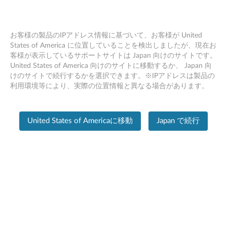
お客様の製品のIPアドレス情報に基づいて、お客様が United
States of America に位置していることを検出しましたが、現在お
客様が表示しているサポートサイトは Japan 向けのサイトです。
PC SUPPORT
>
PRODUCT HOME
Skip to content
United States of America 向けのサイトに移動するか、 Japan 向
けのサイトで続行するかを選択できます。※IPアドレスは製品の
製品ホーム
利用環境等により、実際の位置情報と異なる場合があります。
製
品
United States of Americaに移動
Japan で続行
の
情
報
ThinkPad Edge E130
製品の変更
シリアル番号を入力