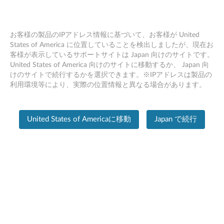
お客様の製品のIPアドレス情報に基づいて、お客様が United
States of America に位置していることを検出しましたが、現在お
客様が表示しているサポートサイトは Japan 向けのサイトです。
PC SUPPORT
>
PRODUCT HOME
Skip to content
United States of America 向けのサイトに移動するか、 Japan 向
けのサイトで続行するかを選択できます。※IPアドレスは製品の
製品ホーム
利用環境等により、実際の位置情報と異なる場合があります。
製
品
United States of Americaに移動
Japan で続行
の
情
報
Lenovo IdeaPad L3-15IML05 ノートブ
ック
製品の変更