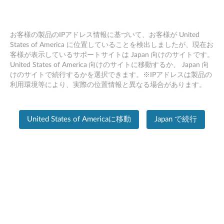
お客様の製品のIPアドレス情報に基づいて、お客様が United
States of America に位置していることを検出しましたが、現在お
客様が表示しているサポートサイトは Japan 向けのサイトです。
PC SUPPORT
>
PRODUCT HOME
Skip to content
United States of America 向けのサイトに移動するか、 Japan 向
けのサイトで続行するかを選択できます。※IPアドレスは製品の
製品ホーム
利用環境等により、実際の位置情報と異なる場合があります。
製
品
United States of Americaに移動
Japan で続行
の
情
報
ThinkCentre M92p - Type 2999
製品の変更
シリアル番号を入力