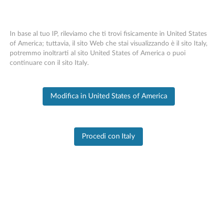
In base al tuo IP, rileviamo che ti trovi fisicamente in United States
of America; tuttavia, il sito Web che stai visualizzando è il sito Italy,
potremmo inoltrarti al sito United States of America o puoi
PC SUPPORT
>
PRODUCT HOME
Skip to content
continuare con il sito Italy.
Home
Modifica in United States of America
Informazioni
sul
prodotto
Procedi con Italy
IdeaPad 3 15ADA05 Laptop
Cambia prodotto
Inserire il numero di serie