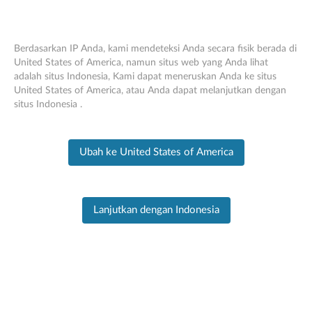
Berdasarkan IP Anda, kami mendeteksi Anda secara fisik berada di
United States of America, namun situs web yang Anda lihat
adalah situs Indonesia, Kami dapat meneruskan Anda ke situs
PC SUPPORT
>
PRODUCT HOME
Skip to content
United States of America, atau Anda dapat melanjutkan dengan
situs Indonesia .
Info Produk
Informasi
Ubah ke United States of America
Produk
Lanjutkan dengan Indonesia
Yoga AIO 9 32IRH8
Ubah Produk
Masukkan Nomor Seri