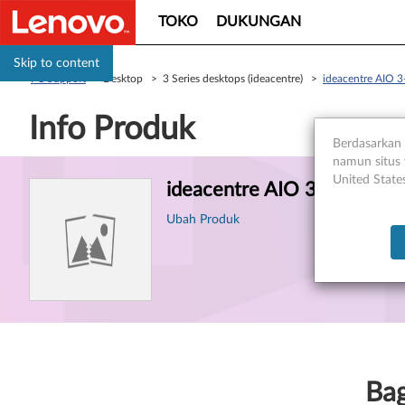
TOKO
DUKUNGAN
Skip to content
PC Support
> Desktop > 3 Series desktops (ideacentre) >
ideacentre AIO 
Info Produk
Berdasarkan 
namun situs 
Informasi
United State
ideacentre AIO 3-24IMB0
Produk
Ubah Produk
Ba