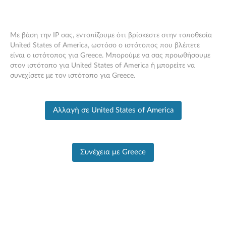
Με βάση την IP σας, εντοπίζουμε ότι βρίσκεστε στην τοποθεσία
United States of America, ωστόσο ο ιστότοπος που βλέπετε
είναι ο ιστότοπος για Greece. Μπορούμε να σας προωθήσουμε
PC SUPPORT
>
PRODUCT HOME
Skip to content
στον ιστότοπο για United States of America ή μπορείτε να
συνεχίσετε με τον ιστότοπο για Greece.
Αρχική σελίδα προϊόντος
Πληροφορίες
Αλλαγή σε United States of America
προιόντος
Συνέχεια με Greece
T530 Laptop (ThinkPad)
Αλλάξτε προιόν
Εισάγετε σειριακό αριθμό