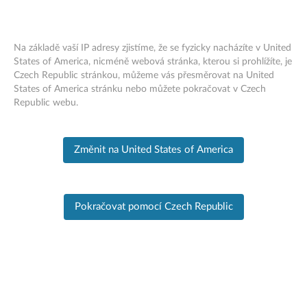
Na základě vaší IP adresy zjistíme, že se fyzicky nacházíte v United
States of America, nicméně webová stránka, kterou si prohlížíte, je
Czech Republic stránkou, můžeme vás přesměrovat na United
PC SUPPORT
>
PRODUCT HOME
Skip to content
States of America stránku nebo můžete pokračovat v Czech
Republic webu.
Domovská stránka
produktu
Změnit na United States of America
Informace
o
Pokračovat pomocí Czech Republic
produktu
T530 Laptop (ThinkPad)
Produktová změna