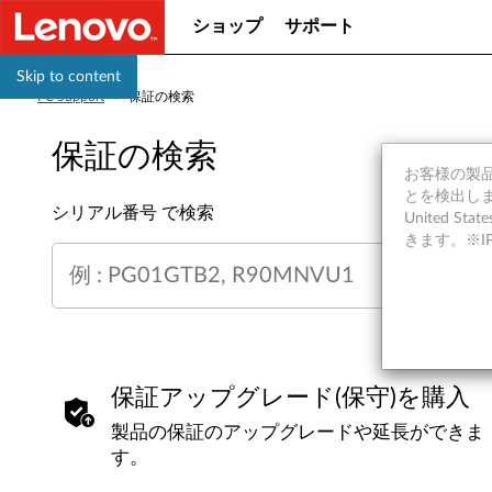
ショップ
サポート
Skip to content
PC Support
>
保証の検索
保証の検索
お客様の製品の
保証の検索
とを検出しま
シリアル番号 で検索
United S
きます。※
例 : PG01GTB2, R90MNVU1
保証アップグレード(保守)を購入
製品の保証のアップグレードや延長ができま
す。