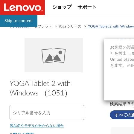
ショップ
サポート
Skip to content
PC Support
> タブレット > Yoga シリーズ >
YOGA Tablet 2 with Wind
ドライバーダ
<< ドラ
お客様の製品の
ドラ
とを検出しま
United S
きます。※
タイルまた
YOGA Tablet 2 with
Windows （1051）
検索結果 9 件
シリアル番号を入力
すべての更
製品名やモデルが分からない場合