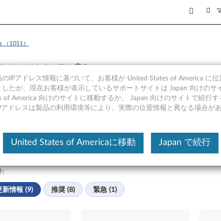
ows （1051）
ウンロード . タイルまたはフィルタオプションを選択して、結果を絞
イバーとソフトウェアに戻る
IPアドレス情報に基づいて、お客様が United States of America 
イバーダウンロード
したが、現在お客様が表示しているサポートサイトは Japan 向けのサ
tates of America 向けのサイトに移動するか、 Japan 向けのサイトで
IPアドレスは製品の利用環境等により、実際の位置情報と異なる場合が
はフィルタオプションを選択して、結果を絞り込むことができ
United States of Americaに移動
Japan で続行
:
新情報 (9)
推奨 (8)
緊急 (1)