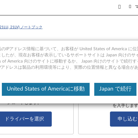
プ 21LU, 21LV) ノートブック
ライバーとソフトウェア
IPアドレス情報に基づいて、お客様が United States of America 
したが、現在お客様が表示しているサポートサイトは Japan 向けのサ
tates of America 向けのサイトに移動するか、 Japan 向けのサイトで
IPアドレスは製品の利用環境等により、実際の位置情報と異なる場合が
ライバーダウンロード
リカバリーメデ
United States of Americaに移動
Japan で続行
「申し込む」をクリックし
バーを一覧から選択し、手動でダウ
荷の状態に戻すためのリ
ンロードします。
を入手しま
ドライバーを選択
申し込む