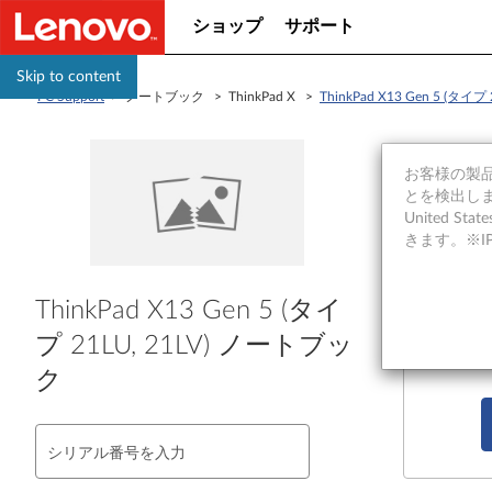
ショップ
サポート
Skip to content
PC Support
> ノートブック > ThinkPad X >
ThinkPad X13 Gen 5 (タイ
ド
お客様の製品の
とを検出しま
United S
きます。※
ド
ThinkPad X13 Gen 5 (タイ
プ 21LU, 21LV) ノートブッ
ドライ
ク
シリアル番号を入力