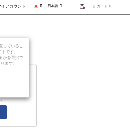
日本語
カート
マイアカウント
に位置しているこ
イトです。
続行するかを選択で
あります。
ィアの入手
て、PCを工場出
カバリーメディア
す。