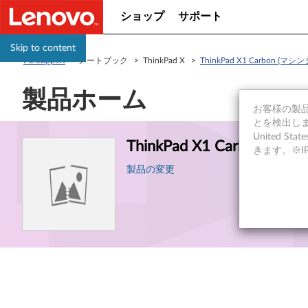
ショップ
サポート
Skip to content
PC Support
> ノートブック > ThinkPad X >
ThinkPad X1 Carbon (マ
製品ホーム
お客様の製品の
とを検出しま
製
United S
ThinkPad X1 Carbon 
品
きます。※
製品の変更
の
情
報