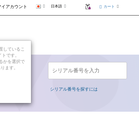
日本語
カート
マイアカウント
に位置しているこ
イトです。
続行するかを選択で
20QD
あります。
シリアル番号を入力
シリアル番号を探すには