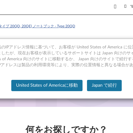
シンタイプ 20QD, 20QE) ノートブック - Type 20QD
IPアドレス情報に基づいて、お客様が United States of America 
したが、現在お客様が表示しているサポートサイトは Japan 向けのサ
tates of America 向けのサイトに移動するか、 Japan 向けのサイトで
(マシンタイプ 20QD, 20QE) ノートブック - Type 
IPアドレスは製品の利用環境等により、実際の位置情報と異なる場合が
United States of Americaに移動
Japan で続行
何をお探しですか？