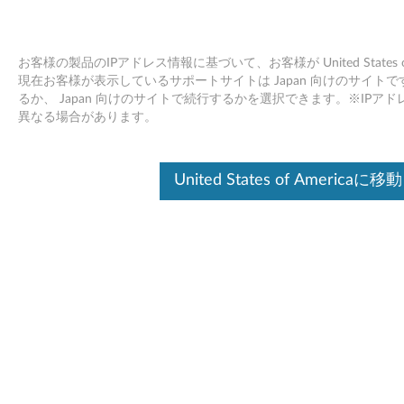
お客様の製品のIPアドレス情報に基づいて、お客様が United States
現在お客様が表示しているサポートサイトは Japan 向けのサイトです。Unit
るか、 Japan 向けのサイトで続行するかを選択できます。※IP
Skip to content
異なる場合があります。
ATI Radeon ファミリー ディス
United States of Americaに移動
プレイ ドライバー Ver. 8.xx
for Windows 7 (32bit,64bit) -
ThinkCentre M77
A
T
ドライバー
I
個別ダウンロード
R
ATI Radeon family Display
ファイル名