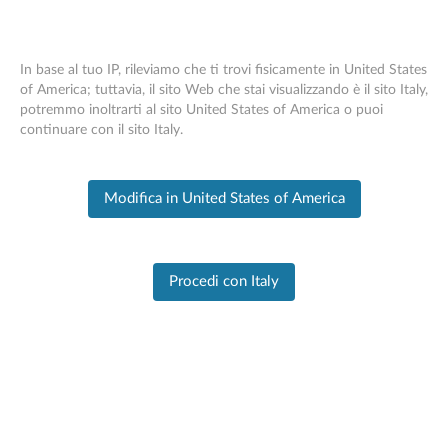
In base al tuo IP, rileviamo che ti trovi fisicamente in United States
of America; tuttavia, il sito Web che stai visualizzando è il sito Italy,
potremmo inoltrarti al sito United States of America o puoi
PC SUPPORT
>
PRODUCT HOME
Skip to content
continuare con il sito Italy.
Home
Modifica in United States of America
Informazioni
sul
prodotto
Procedi con Italy
YOGA Book (YB1-X91F, YB1-X91L, YB1-
X90F, YB1-X90L)
Cambia prodotto