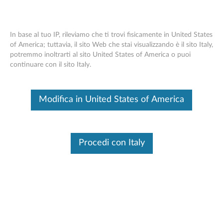
In base al tuo IP, rileviamo che ti trovi fisicamente in United States
of America; tuttavia, il sito Web che stai visualizzando è il sito Italy,
potremmo inoltrarti al sito United States of America o puoi
Casa
Guida operativa
continuare con il sito Italy.
Skip to content
Modifica in United States of America
Tab M10 HD (2nd Gen)/with Smart
Charging Station/Google Assistant (TB
- X306F, TB - X306X, TB-X306V, TB-
Cambia prodotto
X306CD)
Procedi con Italy
Guides & Manuals