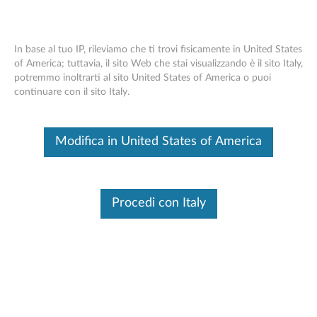
In base al tuo IP, rileviamo che ti trovi fisicamente in United States
of America; tuttavia, il sito Web che stai visualizzando è il sito Italy,
potremmo inoltrarti al sito United States of America o puoi
Casa
Driver & Software
continuare con il sito Italy.
Skip to content
T490 (Type 20N2, 20N3) Laptop
Modifica in United States of America
(ThinkPad)
Cambia prodotto
Procedi con Italy
Aggiornamento manuale
Fai clic su Seleziona driver per selezionare e scaricare
manualmente i driver.
Selezionare i Driver