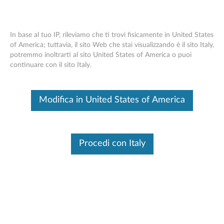
In base al tuo IP, rileviamo che ti trovi fisicamente in United States
of America; tuttavia, il sito Web che stai visualizzando è il sito Italy,
potremmo inoltrarti al sito United States of America o puoi
Casa
Driver & Software
continuare con il sito Italy.
Skip to content
Modifica in United States of America
M70q Gen 3 Desktop (ThinkCentre) -
Type 11T3
Cambia prodotto
Procedi con Italy
<< Torna A Elenco Manuale Dei Driver
(0)
Filtro (0)