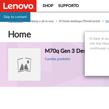
SHOP
SUPPORTO
Skip to content
PC Support
> Desktop e all-in-one > M Series desktops (ThinkCentre) >
M7
Home
In base al tu
che stai visu
Informazioni
continuare con
M70q Gen 3 Desktop (Thin
sul
Cambia prodotto
prodotto