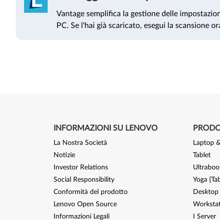
Vantage semplifica la gestione delle impostazioni
PC. Se l'hai già scaricato, esegui la scansione or
INFORMAZIONI SU LENOVO
PRODOT
La Nostra Società
Laptop &
Notizie
Tablet
Investor Relations
Ultraboo
Social Responsibility
Yoga {Tab
Conformità del prodotto
Desktop 
Lenovo Open Source
Worksta
Informazioni Legali
I Server