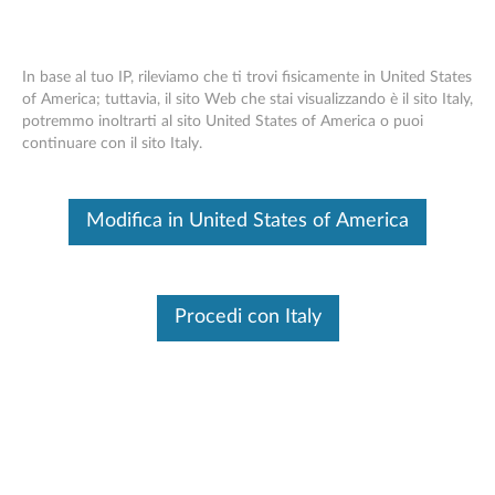
Cambia prodotto
In base al tuo IP, rileviamo che ti trovi fisicamente in United States
Inserire il tuo numero di serie per vedere le opzioni di
of America; tuttavia, il sito Web che stai visualizzando è il sito Italy,
assistenza disponibili
potremmo inoltrarti al sito United States of America o puoi
Contattaci
Skip to content
continuare con il sito Italy.
Nessun Prodotto Selezionato
Cambia prodotto
Modifica in United States of America
Aiutarmi a trovare il mio prodotto
Contattaci
Procedi con Italy
Sfogliare per
prodotto
Find Your Product
Seleziona il tuo
prodotto dall'elenco
Inserisci il numero di serie o seleziona il prodotto.