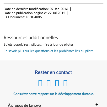
0
Date de dernière modification:
07 Jan 2016
Date de publication originale:
22 Jul 2015
(
ID Document:
DS104086
3
2
Ressources additionnelles
-
Sujets populaires : pilotes, mise à jour de pilotes
b
En savoir plus sur les questions et les problèmes liés au pilote.
i
t
Rester en contact
,
6
Consultez notre rapport sur le développement durable.
4
+
À propos de Lenovo