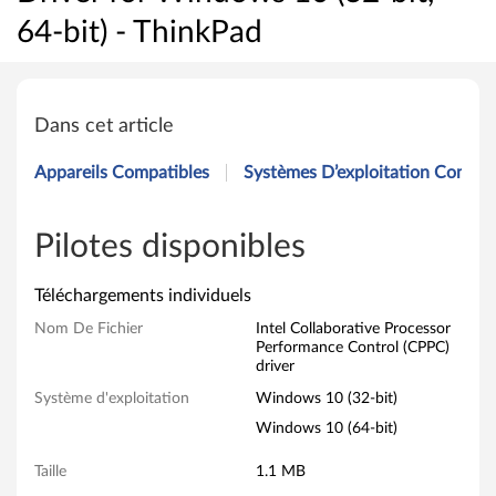
64-bit) - ThinkPad
I
n
Dans cet article
t
Appareils Compatibles
Systèmes D’exploitation Compat
e
l
Pilotes disponibles
C
Téléchargements individuels
o
Nom De Fichier
Intel Collaborative Processor
Performance Control (CPPC)
l
driver
Système d'exploitation
Windows 10 (32-bit)
l
Windows 10 (64-bit)
a
Taille
1.1 MB