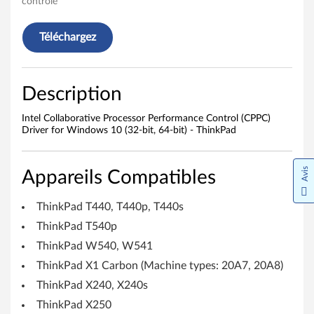
contrôle
e
Téléchargez
s
s
Description
o
Intel Collaborative Processor Performance Control (CPPC)
r
Driver for Windows 10 (32-bit, 64-bit) - ThinkPad
P
Avis
Appareils Compatibles
e
r
ThinkPad T440, T440p, T440s
ThinkPad T540p
f
ThinkPad W540, W541
o
ThinkPad X1 Carbon (Machine types: 20A7, 20A8)
ThinkPad X240, X240s
r
ThinkPad X250