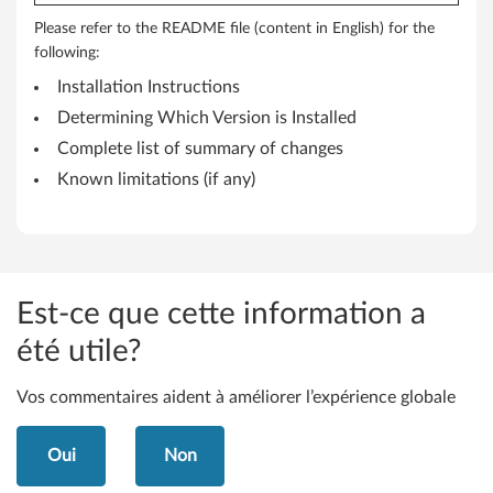
r
Please refer to the README file (content in English) for the
f
following:
o
Installation Instructions
Determining Which Version is Installed
r
Complete list of summary of changes
W
Known limitations (if any)
i
n
d
Est-ce que cette information a
o
été utile?
w
Vos commentaires aident à améliorer l’expérience globale
s
Oui
Non
1