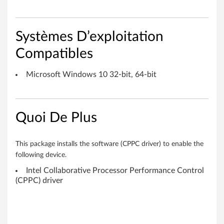
m
a
Systèmes D’exploitation
n
Compatibles
c
Microsoft Windows 10 32-bit, 64-bit
e
C
Quoi De Plus
o
n
This package installs the software (CPPC driver) to enable the
t
following device.
Intel Collaborative Processor Performance Control
r
(CPPC) driver
o
l