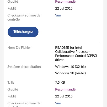
b
Gravité
Recommandé
o
Publié
22 Jul 2015
Checksum/ somme de
Vue
r
contrôle
a
Téléchargez
t
i
Nom De Fichier
README for Intel
Collaborative Processor
v
Performance Control (CPPC)
driver
e
Système d'exploitation
Windows 10 (32-bit)
Windows 10 (64-bit)
P
Taille
7.5 KB
r
Gravité
Recommandé
o
Publié
22 Jul 2015
c
Checksum/ somme de
Vue