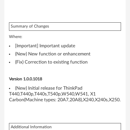
(
C
Summary of Changes
P
Where:
P
[Important] Important update
C
(New) New function or enhancement
)
(Fix) Correction to existing function
D
Version 1.0.0.1018
r
(New) Initial release for ThinkPad
T440,T440p,T440s,T540p,W540,W541, X1
i
Carbon(Machine types: 20A7,20A8),X240,X240s,X250.
v
e
Additional Information