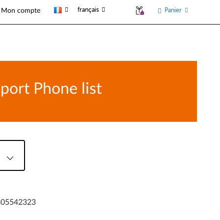
français
Panier
Mon compte
ort Phone list
0805542323