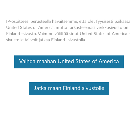
Skip to content
IP-osoitteesi perusteella havaitsemme, että olet fyysisesti paikassa
PC Tekninen tuki
United States of America, mutta tarkastelemasi verkkosivusto on
Finland -sivusto. Voimme välittää sinut United States of America -
sivustolle tai voit jatkaa Finland -sivustolla.
Vaihda maahan United States of America
Jatka maan Finland sivustolle
SCHEDULED MAINTENANCE:
August 8, 2026,
00:00 UTC ~ August 9, 2026, 16:00 UTC
Warranty, Part Sales, Parts & Accessories, eTicketing,
Chat, Service Provider Lookup, Repair Status,
Product Registration, and My Products may be
unavailable during this maintenance period. If you