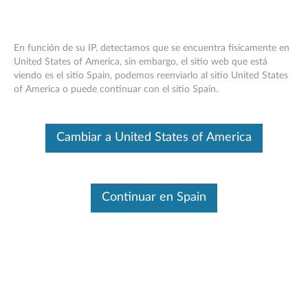
En función de su IP, detectamos que se encuentra físicamente en
United States of America, sin embargo, el sitio web que está
viendo es el sitio Spain, podemos reenviarlo al sitio United States
Página de
Controladores y Software
of America o puede continuar con el sitio Spain.
inicio
Skip to content
Cambiar a United States of America
Fin del soporte de desarrollo
Este producto ya no cuenta con el respaldo
activo del desarrollo (Fin del soporte de
desarrollo) y no se proporcionarán más
Continuar en Spain
actualizaciones de software. Cualquier software
o recurso de soporte proporcionado por Lenovo
está disponible "TAL CUAL" y sin garantías de
ningún tipo, expresas o implícitas. Los productos
que aún estén cubiertos por la Garantía limitada
de Lenovo estarán cubiertos para reparación.