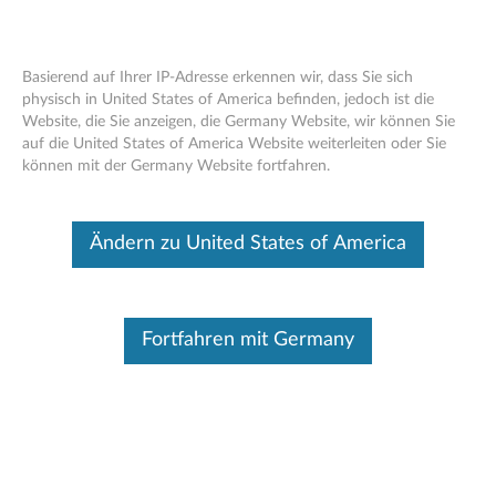
Basierend auf Ihrer IP-Adresse erkennen wir, dass Sie sich
physisch in United States of America befinden, jedoch ist die
Website, die Sie anzeigen, die Germany Website, wir können Sie
Start
Treiber & Software
auf die United States of America Website weiterleiten oder Sie
können mit der Germany Website fortfahren.
Skip to content
X1 Yoga 5th Gen (Type 20UB, 20UC)
Ändern zu United States of America
Laptop (ThinkPad)
Produkt ändern
Fortfahren mit Germany
Manuelle Aktualisierung
Klicken Sie auf „Treiber auswählen“, um Treiber manuell
auszuwählen und herunterzuladen.