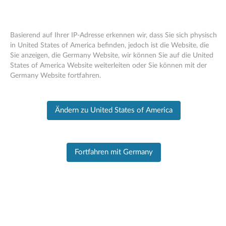
Basierend auf Ihrer IP-Adresse erkennen wir, dass Sie sich physisch
in United States of America befinden, jedoch ist die Website, die
Sie anzeigen, die Germany Website, wir können Sie auf die United
PC SUPPORT
>
PRODUCT HOME
Skip to content
States of America Website weiterleiten oder Sie können mit der
Germany Website fortfahren.
Zurück zum Produkt
Produktinformationen
Ändern zu United States of America
Fortfahren mit Germany
X1 Yoga 5th Gen (Type 20UB, 20UC)
Laptop (ThinkPad)
Produkt ändern