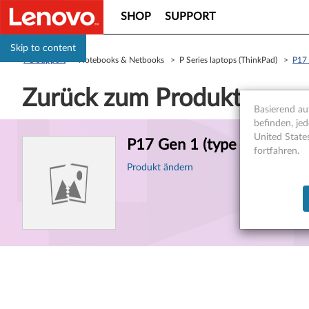
SHOP
SUPPORT
Skip to content
PC Support
> Notebooks & Netbooks > P Series laptops (ThinkPad) >
P17 
Zurück zum Produkt
Basierend auf
befinden, jed
Produktinformationen
United State
P17 Gen 1 (type 20SN, 20S
fortfahren.
Produkt ändern