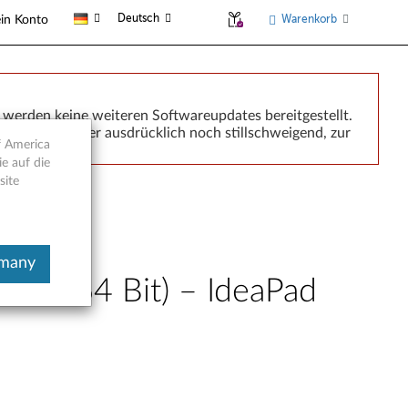
Deutsch
Warenkorb
in Konto
 werden keine weiteren Softwareupdates bereitgestellt.
leistung, weder ausdrücklich noch stillschweigend, zur
f America
abgedeckt.
e auf die
site
rmany
Bit, 64 Bit) – IdeaPad