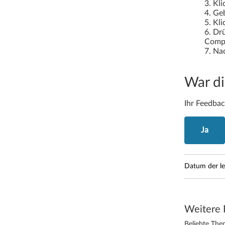
Kli
I
Geb
Kli
d
Drü
Compu
e
Nac
a
War di
P
a
Ihr Feedbac
d
Ja
U
3
Datum der l
1
0
Weitere 
Beliebte Them