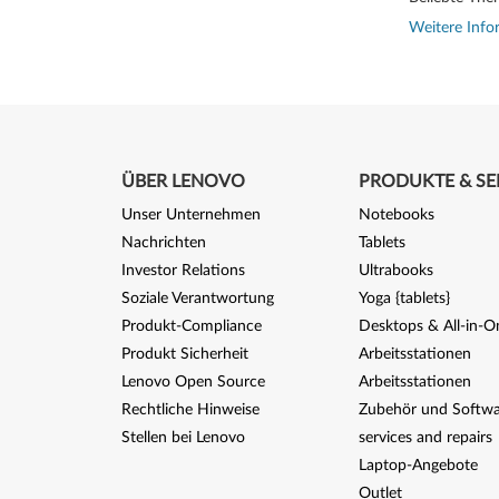
,
Weitere Info
U
4
1
0
ÜBER LENOVO
PRODUKTE & SE
Unser Unternehmen
Notebooks
Nachrichten
Tablets
Investor Relations
Ultrabooks
Soziale Verantwortung
Yoga {tablets}
Produkt-Compliance
Desktops & All-in-O
Produkt Sicherheit
Arbeitsstationen
Lenovo Open Source
Arbeitsstationen
Rechtliche Hinweise
Zubehör und Softwa
Stellen bei Lenovo
services and repairs
Laptop-Angebote
Outlet