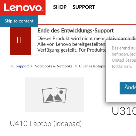
SHOP
SUPPORT
Skip to content
Ende des Entwicklungs-Support
Dieses Produkt wird nicht mehr aktiv durch d
Alle von Lenovo bereitgestellten Software- o
Basierend auf
Verfügung gestellt. Für Produkte, die noch unt
befinden, jed
United State
PC Support
> Notebooks & Netbooks > U Series laptops (ideapad) >
fortfahren.
U410 
<< Zurück Z
Ände
BIO
U310
B
U410 Laptop (ideapad)
I