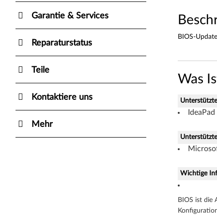
r
Garantie & Services
Besch
W
BIOS-Update 
i
Reparaturstatus
n
Teile
Was I
d
Kontaktiere uns
o
Unterstützt
IdeaPad
w
Mehr
s
Unterstützt
Microsof
7
Wichtige In
(
3
BIOS ist die
Konfiguratio
2