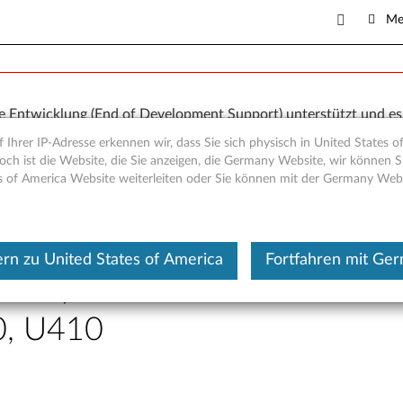
Me
ie Entwicklung (End of Development Support) unterstützt und es
der Support-Ressourcen werden "AS IS" und ohne jegliche Gewähr
 Ihrer IP-Adresse erkennen wir, dass Sie sich physisch in United States o
er die eingeschränkte Lenovo Garantie fallen, ist die Reparatur 
och ist die Website, die Sie anzeigen, die Germany Website, wir können Si
s of America Website weiterleiten oder Sie können mit der Germany Web
Laptop (ideapad)
ur Vorherigen Seite
rn zu United States of America
Fortfahren mit Ge
S-Update für Windows 7 (32 
, U410