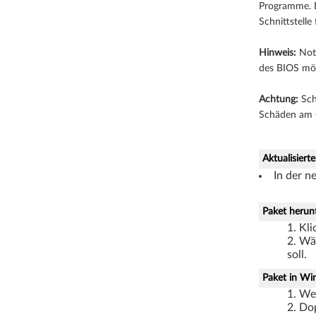
Programme. D
B
Schnittstell
i
Hinweis:
Not
des BIOS mö
t
Achtung:
Sch
,
Schäden am 
6
4
Aktualisiert
In der 
B
Paket herun
i
Kli
t
Wäh
soll.
)
Paket in Win
Wec
–
Dop