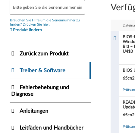
Verfü
Bitte geben Sie die Seriennummer ein
O
S
Brauchen Sie Hilfe um die Seriennummer zu
finden? Drücken Sie hier.
Datein
Produkt ändern
-
BIOS-
Window
U
Bit) –
U410
Zurück zum Produkt
p
d
Treiber & Software
BIOS 
65cn2
a
Fehlerbehebung und
Prüfsu
t
Diagnose
e
READM
Updat
Anleitungen
f
65cn2
ü
Prüfsu
Leitfäden und Handbücher