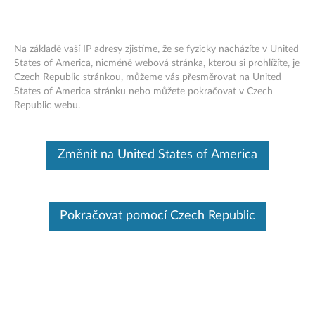
Změna produktu
Na základě vaší IP adresy zjistíme, že se fyzicky nacházíte v United
Zadejte sériové číslo pro zobrazení dostupných možností
States of America, nicméně webová stránka, kterou si prohlížíte, je
podpory
Czech Republic stránkou, můžeme vás přesměrovat na United
Skip to content
States of America stránku nebo můžete pokračovat v Czech
Republic webu.
Žádné Vybrané Produkty
Produktová změna
Pomozte mi s hledáním produktu
Změnit na United States of America
Online žádost o podání
Pokračovat pomocí Czech Republic
Pro vybranou zemi / oblast a produkt není tento nástroj k dispozici
.
Procházet podle
Klikněte pro více možností
produktu
Vyberte svůj produkt ze
Feedback
seznamu.