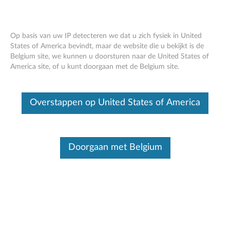
Op basis van uw IP detecteren we dat u zich fysiek in United
States of America bevindt, maar de website die u bekijkt is de
Belgium site, we kunnen u doorsturen naar de United States of
Garantie opzoeken
Skip to content
America site, of u kunt doorgaan met de Belgium site.
Garantie opzoeken
zoek op Serienummer (SN)
Overstappen op United States of America
Voorbeelden : PG01GTB2, R90MNVU1
Doorgaan met Belgium
INDIENEN
Artikel
Uw serienummer vinden
Video
Mijn serienummer vinden met de Windows-
opdrachtprompt